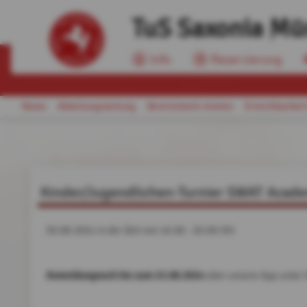
TuS Saxonia Mü
Info
Reservierung
News
Abteilungsleitung
Vereinsheim mieten
Erreichbarkeit
Kinder/Jugendlichen-Turnier SWAT Acad
30.08.2024 in der Zeit von 16.00 - 20.00 Uhr
Anmeldung
noch bis zum 23.08.2024
über unsere App unter 