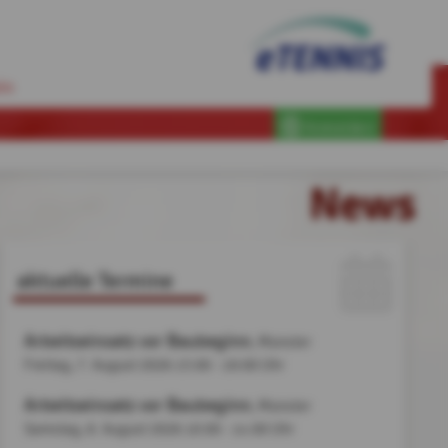
in
Anmelden
News
aktuelle Termine
Arbeitseinsatz vor Baubeginn
, Münster
Freitag, 7. August 2026
15:00 - 19:00 Uhr
Arbeitseinsatz vor Baubeginn
, Münster
Samstag, 8. August 2026
10:00 - 14:00 Uhr