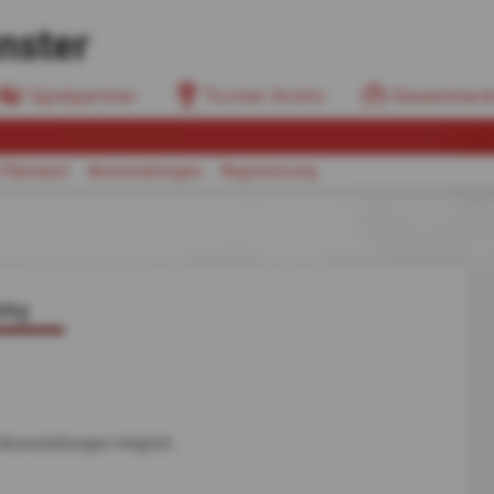
nster
Spielpartner
Turnier Archiv
Gesamtvere
 Platzwart
Veranstaltungen
Registrierung
emy
Veranstaltungen möglich.