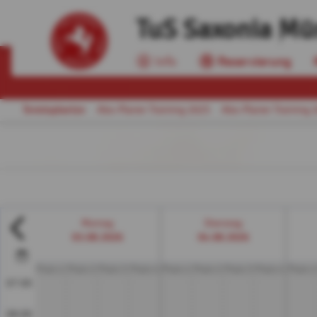
TuS Saxonia Mü
Info
Reservierung
Tennisplaetze
Abo-Planer Training 2025
Abo-Planer Training 
Montag
Dienstag
03.08.2026
04.08.2026
Platz 1
Platz 2
Platz 3
Platz 4
Platz 1
Platz 2
Platz 3
Platz 4
Platz 1
07:00
08:00