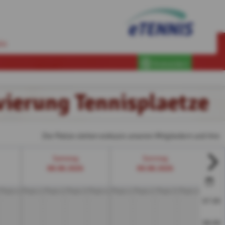
in
Anmelden
vierung Tennisplaetze
Die Plätze stehen exklusiv unseren Mitgliedern und ihren Gästen
Samstag
Sonntag
08.08.2026
09.08.2026
Platz 4
Platz 1
Platz 2
Platz 3
Platz 4
Platz 1
Platz 2
Platz 3
Platz 4
07:00
08:00