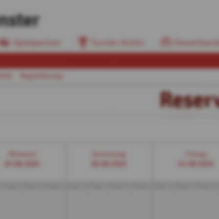
nster
Spielpartner
Turnier Archiv
Gesamtvere
2026
Registrierung
Reser
Mittwoch
Donnerstag
Freitag
05.08.2026
06.08.2026
07.08.2026
Platz 2
Platz 3
Platz 4
Platz 1
Platz 2
Platz 3
Platz 4
Platz 1
Platz 2
Platz 3