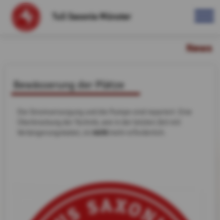
TuS Saxonia Münster
News
Bewässerung der Plätze
Die Stromversorgung und die Pumpe sind repariert. Eine
Überbrückung der Technik, wie in der letzten Zeit mit
nicht
Verlängerungskabel, ist
mehr erforderlich.