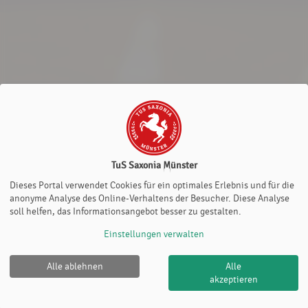
TuS Saxonia Münster
Dieses Portal verwendet Cookies für ein optimales Erlebnis und für die
anonyme Analyse des Online-Verhaltens der Besucher. Diese Analyse
soll helfen, das Informationsangebot besser zu gestalten.
Einstellungen verwalten
Alle ablehnen
Alle
TuS Saxonia Münster |
Impressum
|
Datenschutz- und
akzeptieren
Nutzungsbedingungen
|
Cookie Policy
© 2012-2026
eTennis