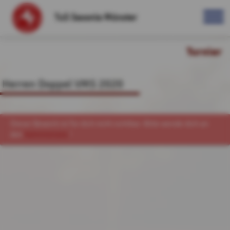
TuS Saxonia Münster
Turnier
Herren Doppel VMS 2020
Dieser Bewerb ist für dich nicht sichtbar. Bitte wende dich an
den
Administrator
!