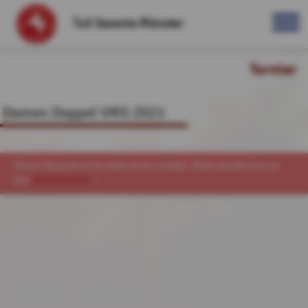
TuS Saxonia Münster
Turnier
Damen Doppel VMS 2021
Dieser Bewerb ist für dich nicht sichtbar. Bitte wende dich an
den
Administrator
!