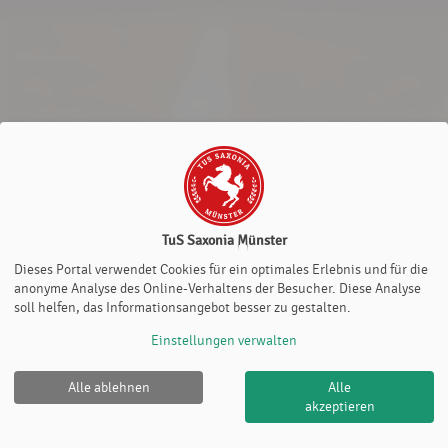
TuS Saxonia Münster
Dieses Portal verwendet Cookies für ein optimales Erlebnis und für die
anonyme Analyse des Online-Verhaltens der Besucher. Diese Analyse
soll helfen, das Informationsangebot besser zu gestalten.
Einstellungen verwalten
Alle ablehnen
Alle
TuS Saxonia Münster |
Impressum
|
Datenschutz- und
akzeptieren
Nutzungsbedingungen
|
Cookie Policy
© 2012-2026
eTennis