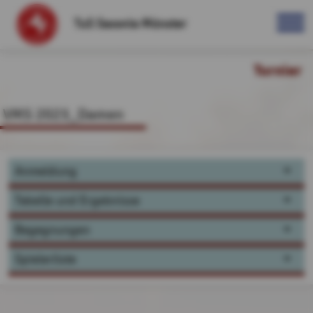
TuS Saxonia Münster
Turnier
VMS 2023_Damen
Anmeldung
Tabelle und Ergebnisse
Begegnungen
Spielerliste