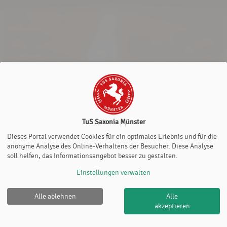
TuS Saxonia Münster
Dieses Portal verwendet Cookies für ein optimales Erlebnis und für die
anonyme Analyse des Online-Verhaltens der Besucher. Diese Analyse
soll helfen, das Informationsangebot besser zu gestalten.
Einstellungen verwalten
Alle ablehnen
Alle
TuS Saxonia Münster |
Impressum
|
Datenschutz- und
akzeptieren
Nutzungsbedingungen
|
Cookie Policy
© 2012-2026
eTennis