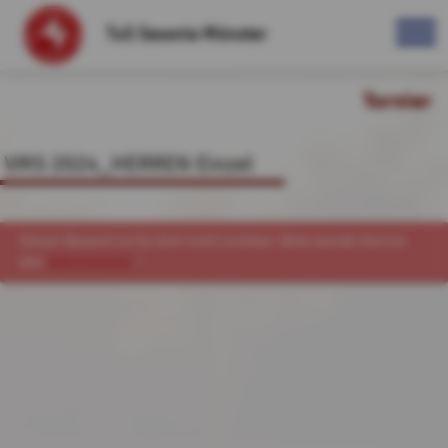
TuS Saxonia Münster
Turnier
VMS 2024_HERREN Einzel
Dieser Bewerb ist für dich nicht sichtbar. Bitte wende dich an
den
Administrator
!