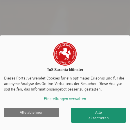
TuS Saxonia Münster
Dieses Portal verwendet Cookies für ein optimales Erlebnis und für die
anonyme Analyse des Online-Verhaltens der Besucher. Diese Analyse
soll helfen, das Informationsangebot besser zu gestalten.
Einstellungen verwalten
Alle ablehnen
Alle
TuS Saxonia Münster |
Impressum
|
Datenschutz- und
akzeptieren
Nutzungsbedingungen
|
Cookie Policy
© 2012-2026
eTennis